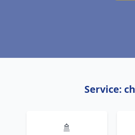
Service: c
🚿