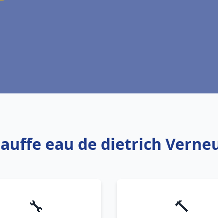
hauffe eau de dietrich Verneu
🔧
🔨