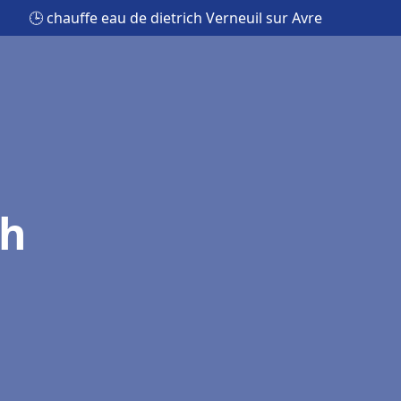
🕒 chauffe eau de dietrich Verneuil sur Avre
ch