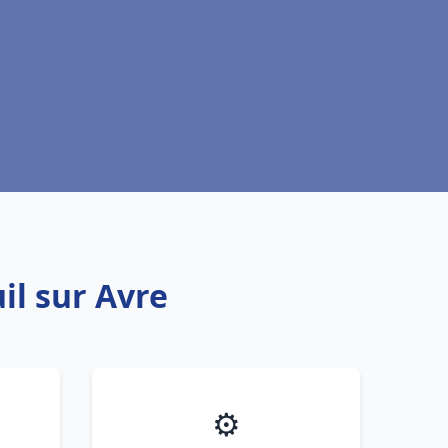
il sur Avre
⚙️