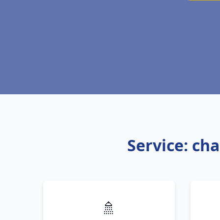
Service: cha
🚿