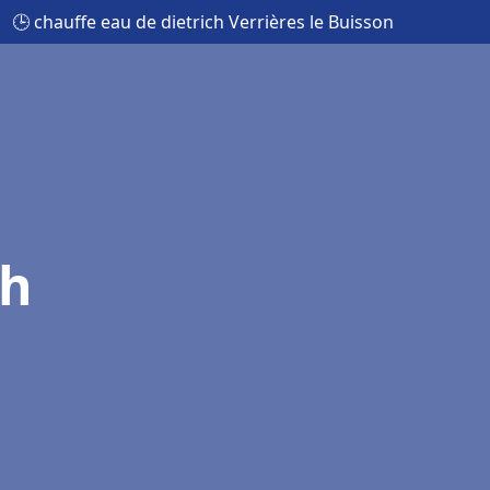
🕒 chauffe eau de dietrich Verrières le Buisson
ch