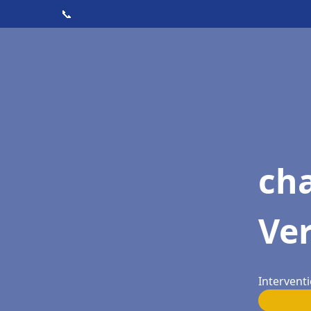
📞
cha
Ver
Interventi