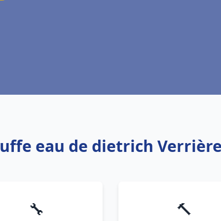
uffe eau de dietrich Verrièr
🔧
🔨