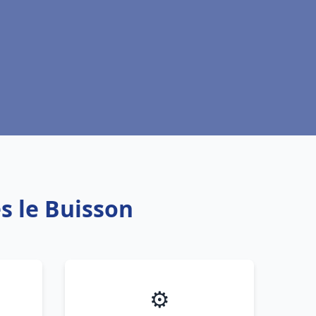
es le Buisson
⚙️