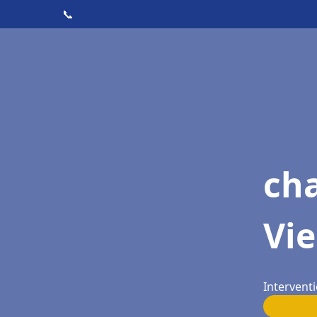
📞
cha
Vi
Interventi