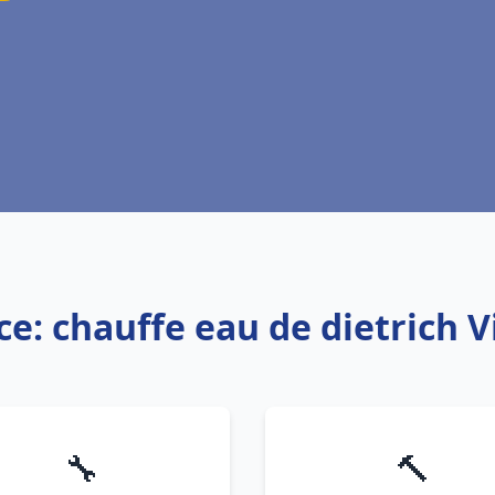
ce: chauffe eau de dietrich 
🔧
🔨