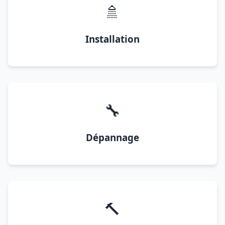
🚿
Installation
🔧
Dépannage
🔨