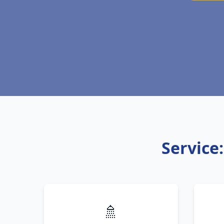
Service:
🚿