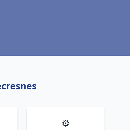
lecresnes
⚙️