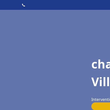
📞
cha
Vil
Interventi