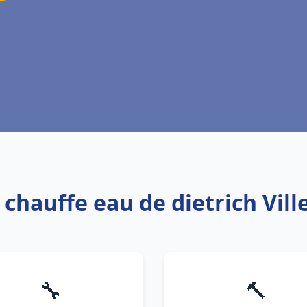
 chauffe eau de dietrich Vil
🔧
🔨