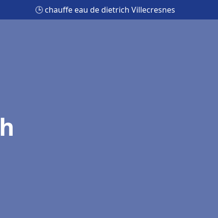
🕒 chauffe eau de dietrich Villecresnes
ch