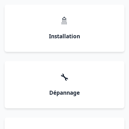
🚿
Installation
🔧
Dépannage