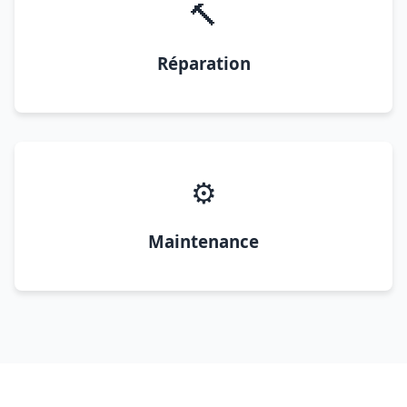
🔨
Réparation
⚙️
Maintenance