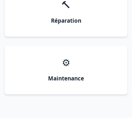
🔨
Réparation
⚙️
Maintenance