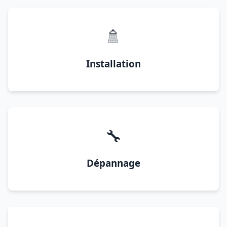
🚿
Installation
🔧
Dépannage