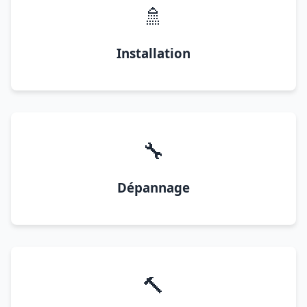
🚿
Installation
🔧
Dépannage
🔨