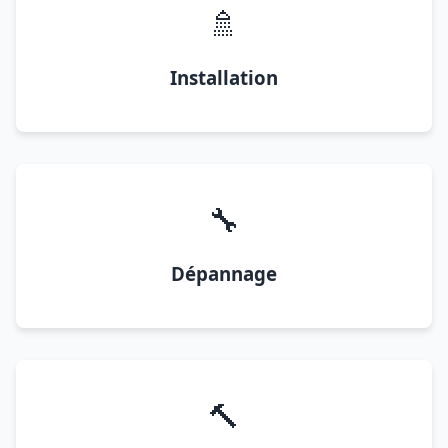
🚿
Installation
🔧
Dépannage
🔨