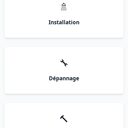
🚿
Installation
🔧
Dépannage
🔨