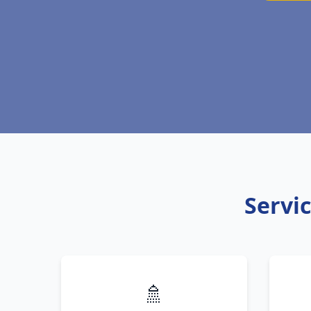
Servic
🚿