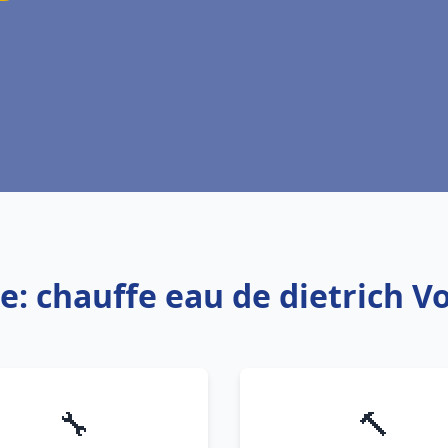
e: chauffe eau de dietrich V
🔧
🔨