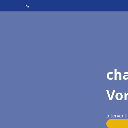
📞
cha
Vo
Intervent