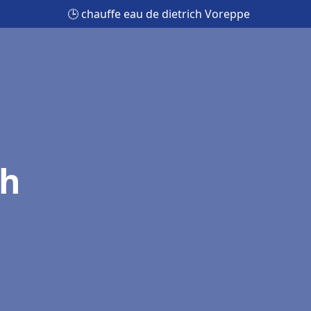
🕒 chauffe eau de dietrich Voreppe
ch