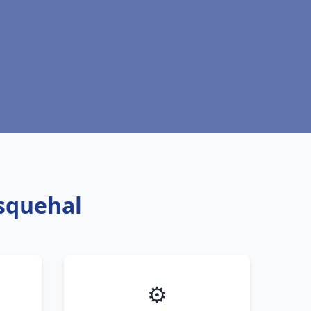
asquehal
⚙️