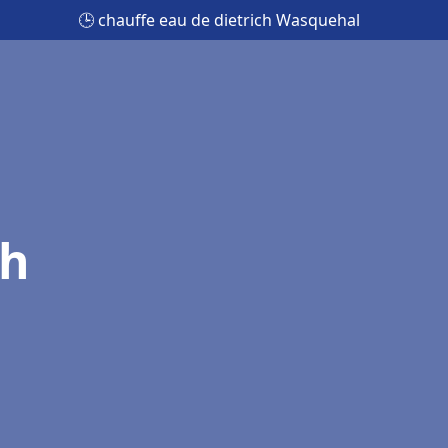
🕒 chauffe eau de dietrich Wasquehal
ch