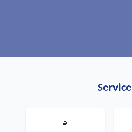
Service
🚿