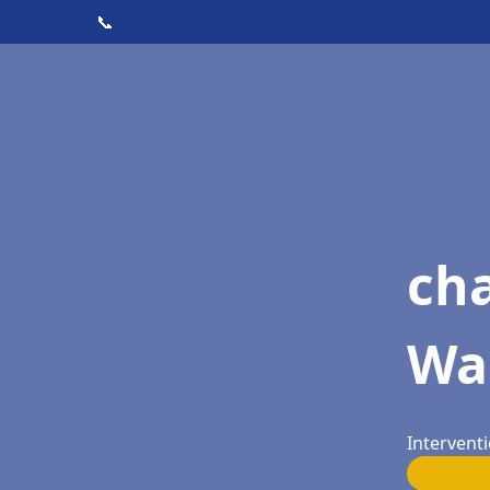
📞
cha
Wa
Intervent