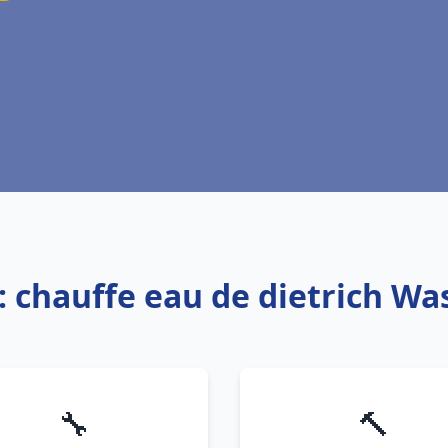
: chauffe eau de dietrich W
🔧
🔨