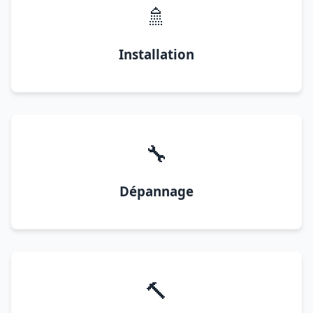
🚿
Installation
🔧
Dépannage
🔨