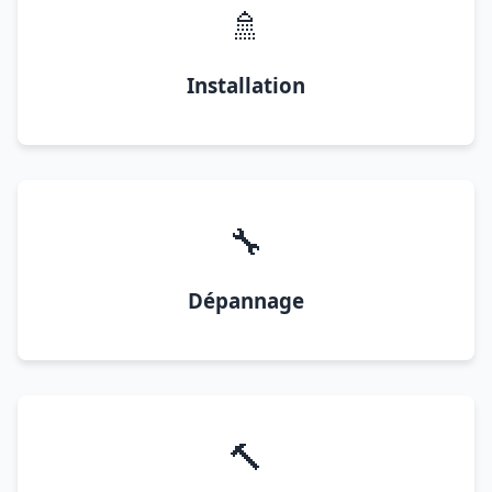
🚿
Installation
🔧
Dépannage
🔨