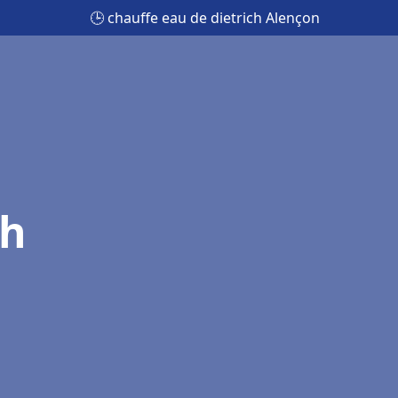
🕒 chauffe eau de dietrich Alençon
ch