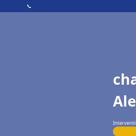
📞
cha
Al
Interventi