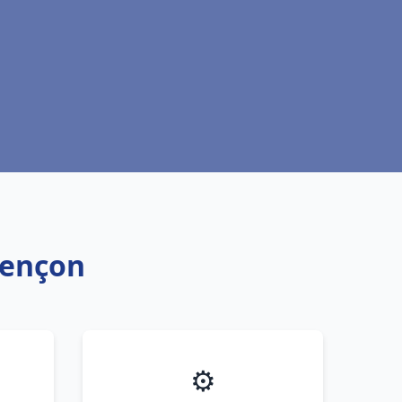
lençon
⚙️