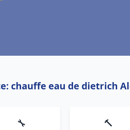
ce: chauffe eau de dietrich A
🔧
🔨