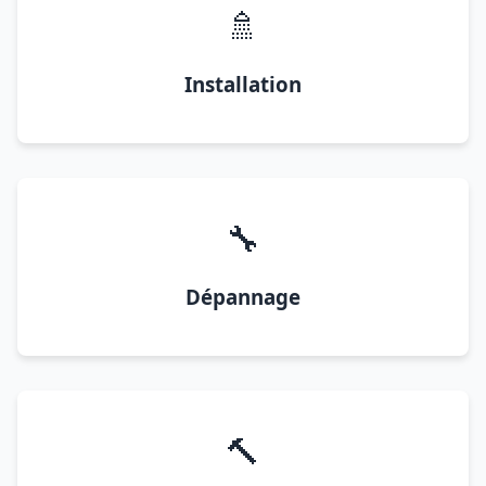
🚿
Installation
🔧
Dépannage
🔨