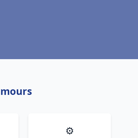
Nemours
⚙️