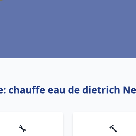
e: chauffe eau de dietrich 
🔧
🔨