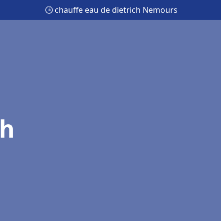
🕒 chauffe eau de dietrich Nemours
ch