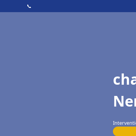
📞
cha
Ne
Intervent