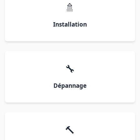
🚿
Installation
🔧
Dépannage
🔨