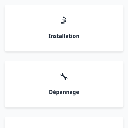
🚿
Installation
🔧
Dépannage