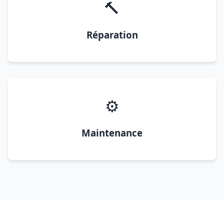
🔨
Réparation
⚙️
Maintenance