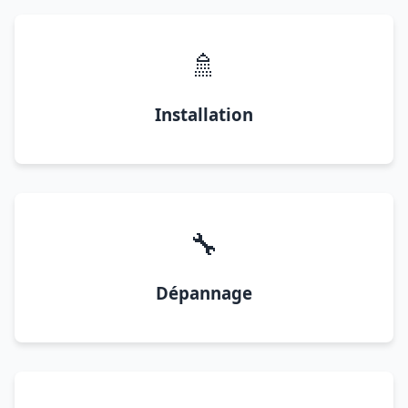
🚿
Installation
🔧
Dépannage