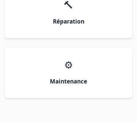
🔨
Réparation
⚙️
Maintenance