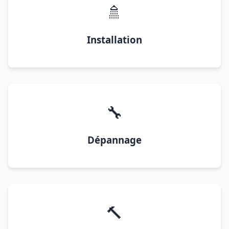
🚿
Installation
🔧
Dépannage
🔨