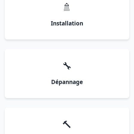
🚿
Installation
🔧
Dépannage
🔨