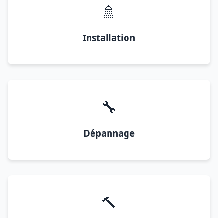
🚿
Installation
🔧
Dépannage
🔨