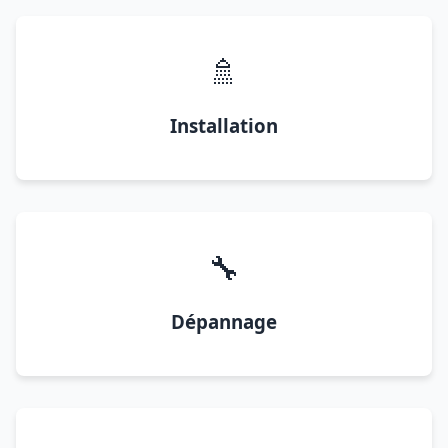
🚿
Installation
🔧
Dépannage