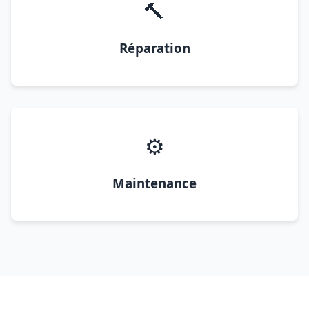
🔨
Réparation
⚙️
Maintenance