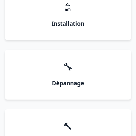
🚿
Installation
🔧
Dépannage
🔨