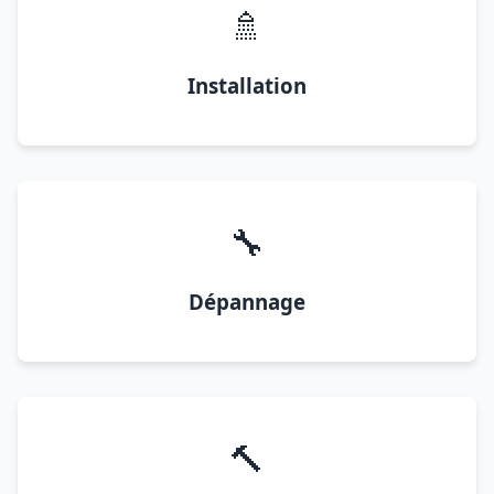
🚿
Installation
🔧
Dépannage
🔨