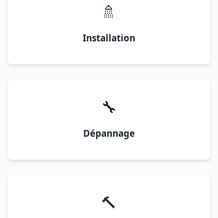
🚿
Installation
🔧
Dépannage
🔨