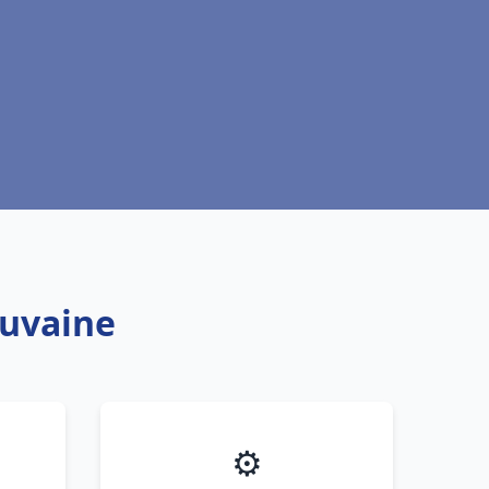
ouvaine
⚙️