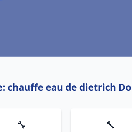
e: chauffe eau de dietrich D
🔧
🔨