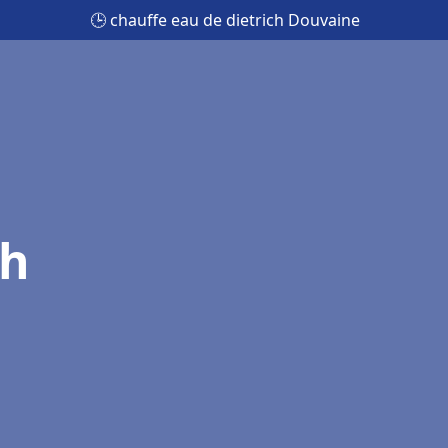
🕒 chauffe eau de dietrich Douvaine
ch