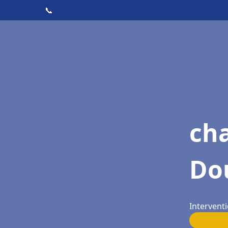
📞
cha
Do
Intervent