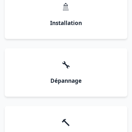
🚿
Installation
🔧
Dépannage
🔨