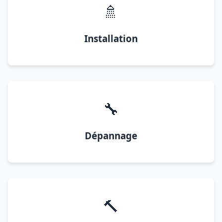
🚿
Installation
🔧
Dépannage
🔨