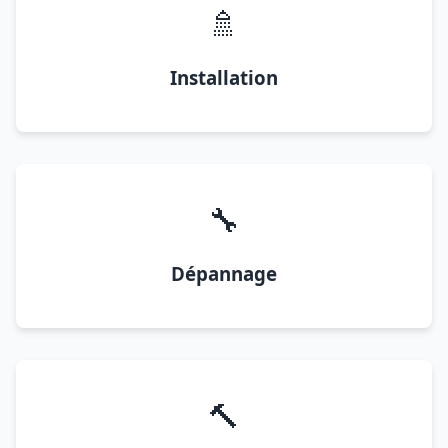
🚿
Installation
🔧
Dépannage
🔨