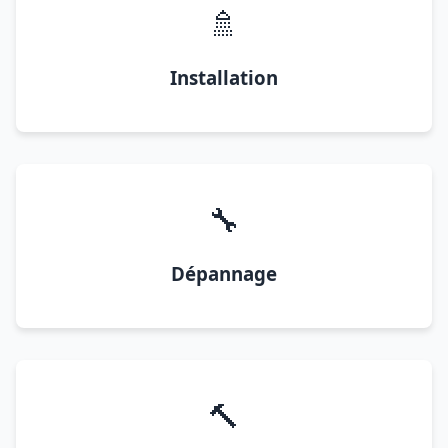
🚿
Installation
🔧
Dépannage
🔨