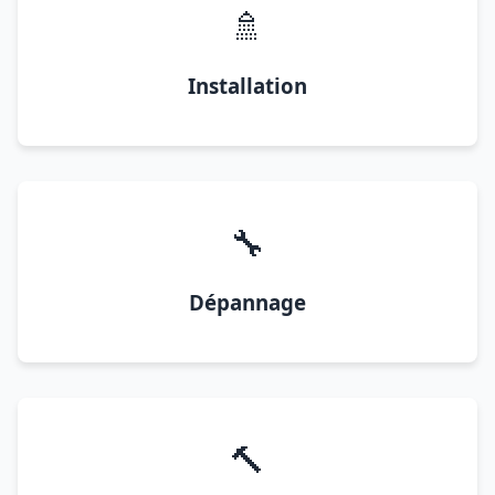
🚿
Installation
🔧
Dépannage
🔨