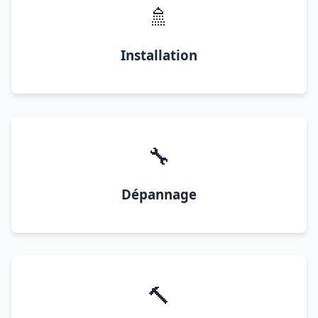
🚿
Installation
🔧
Dépannage
🔨