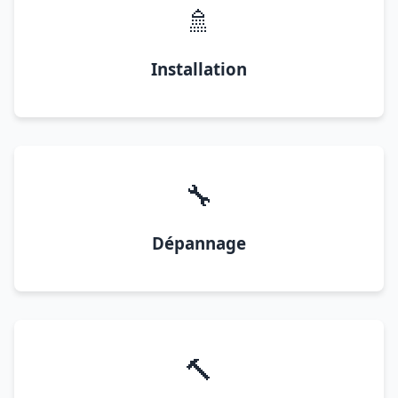
🚿
Installation
🔧
Dépannage
🔨