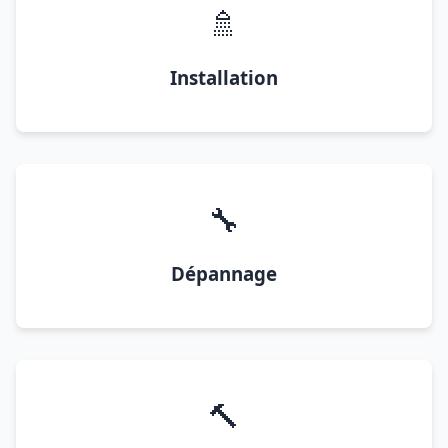
🚿
Installation
🔧
Dépannage
🔨