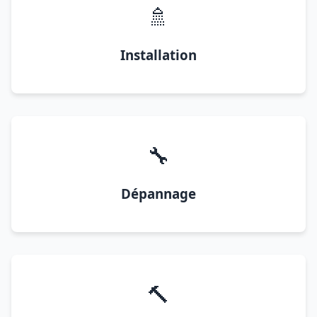
🚿
Installation
🔧
Dépannage
🔨