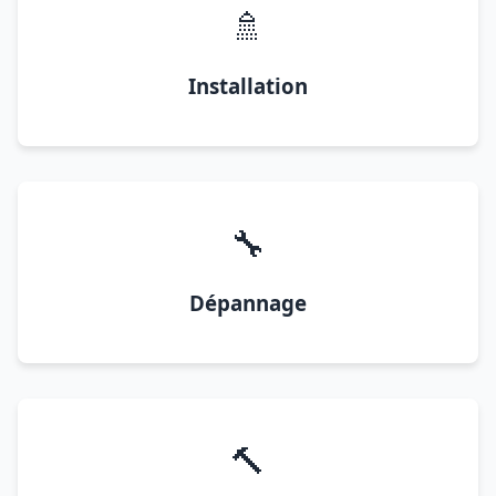
🚿
Installation
🔧
Dépannage
🔨