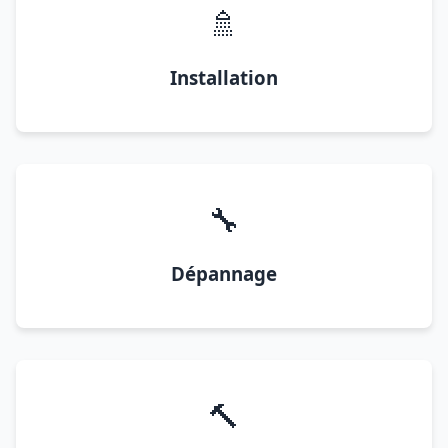
🚿
Installation
🔧
Dépannage
🔨