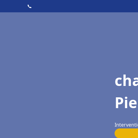
📞
cha
Pie
Interventi