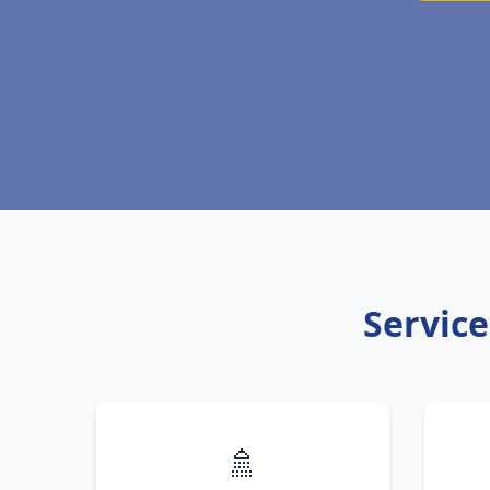
Service
🚿