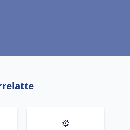
rrelatte
⚙️