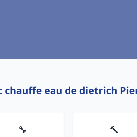
: chauffe eau de dietrich Pie
🔧
🔨