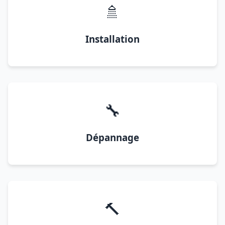
🚿
Installation
🔧
Dépannage
🔨