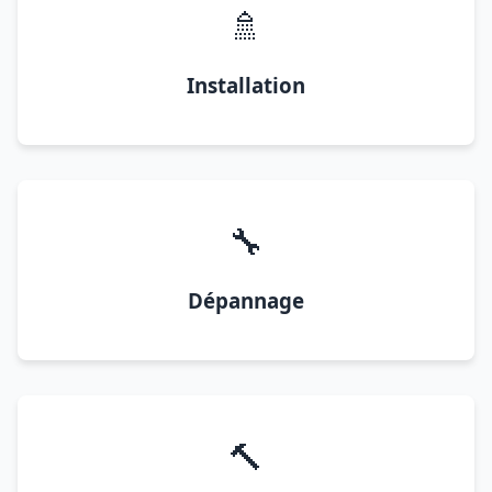
🚿
Installation
🔧
Dépannage
🔨