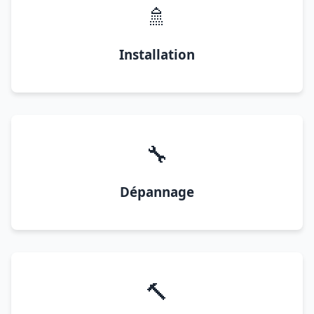
🚿
Installation
🔧
Dépannage
🔨