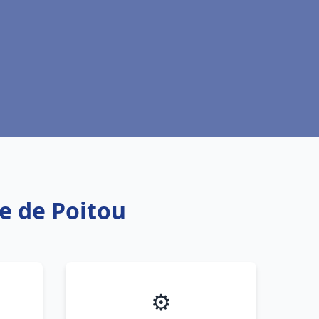
le de Poitou
⚙️