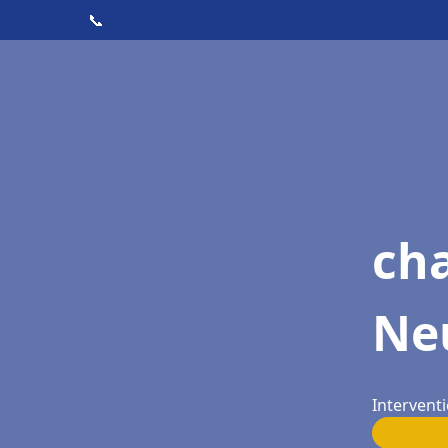
📞
cha
Neu
Interventi