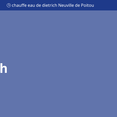
🕒 chauffe eau de dietrich Neuville de Poitou
ch