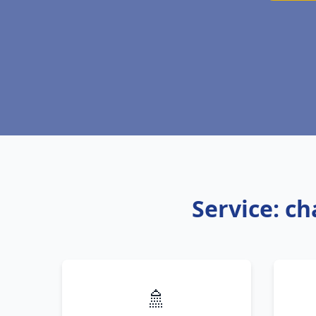
Service: ch
🚿