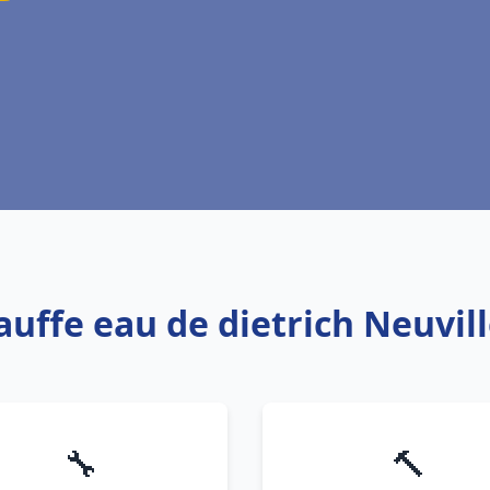
auffe eau de dietrich Neuvil
🔧
🔨