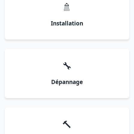
🚿
Installation
🔧
Dépannage
🔨