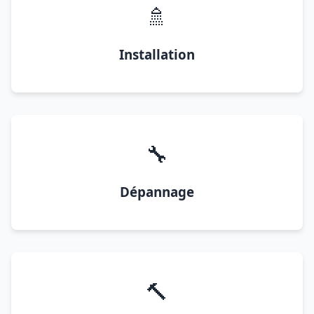
🚿
Installation
🔧
Dépannage
🔨