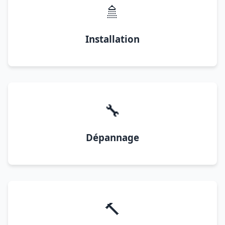
🚿
Installation
🔧
Dépannage
🔨