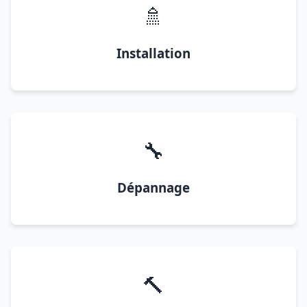
🚿
Installation
🔧
Dépannage
🔨