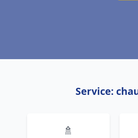
Service: chau
🚿