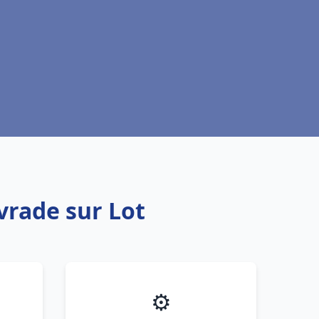
ivrade sur Lot
⚙️