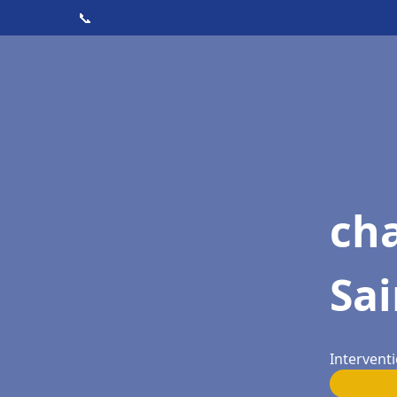
📞
cha
Sai
Interventi