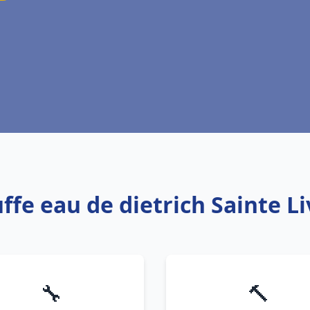
ffe eau de dietrich Sainte L
🔧
🔨