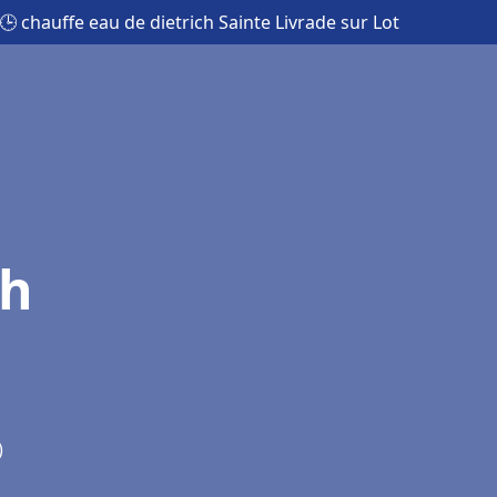
🕒 chauffe eau de dietrich Sainte Livrade sur Lot
ch
)