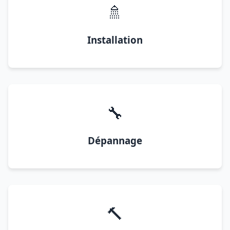
🚿
Installation
🔧
Dépannage
🔨